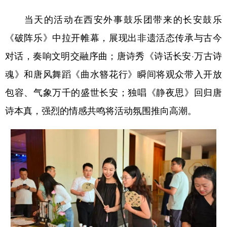
当天的活动在西安外事鼓乐团带来的长安鼓乐
《破阵乐》中拉开帷幕，展现出非遗活态传承与古今
对话，奏响文明交融序曲；唐诗秀《诗话长安·万古诗
魂》和唐风舞蹈《曲水簪花行》瞬间将观众带入开放
包容、气象万千的盛世长安；独唱《静夜思》回归唐
诗本真，强烈的情感共鸣将活动氛围推向高潮。