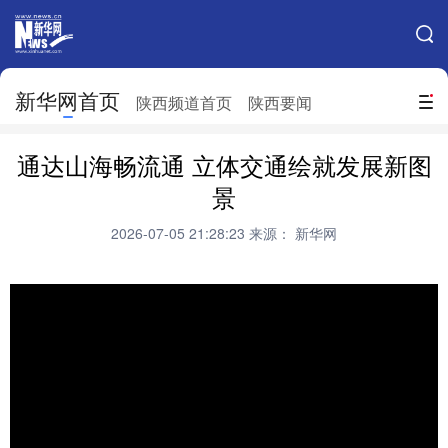
手机新华网
网站地图
新华网首页
搜索
陕西频道首页
陕西要闻
地方频道
通达山海畅流通 立体交通绘就发展新图
北京
天津
河北
山西
景
辽宁
吉林
上海
江苏
2026-07-05 21:28:23
来源： 新华网
浙江
安徽
福建
江西
山东
河南
湖北
湖南
广东
广西
海南
重庆
四川
贵州
云南
西藏
陕西
甘肃
青海
宁夏