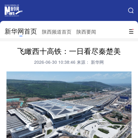
手机新华网
网站地图
新华网首页
搜索
陕西频道首页
陕西要闻
地方频道
飞瞰西十高铁：一日看尽秦楚美
北京
天津
河北
山西
2026-06-30 10:38:46
来源： 新华网
辽宁
吉林
上海
江苏
浙江
安徽
福建
江西
山东
河南
湖北
湖南
广东
广西
海南
重庆
四川
贵州
云南
西藏
陕西
甘肃
青海
宁夏