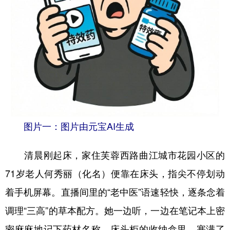
新疆
内蒙古
黑龙江
图片一：图片由元宝AI生成
清晨刚起床，家住芙蓉西路曲江城市花园小区的
71岁老人何秀丽（化名）便靠在床头，指尖不停划动
着手机屏幕。直播间里的“老中医”语速轻快，逐条念着
调理“三高”的草本配方。她一边听，一边在笔记本上密
密麻麻地记下药材名称。床头柜的收纳盒里，塞满了