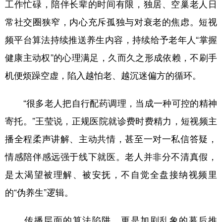
工作忙碌，陪伴长辈的时间有限，独居、空巢老人日
常社交圈狭窄，内心充斥孤独与对衰老的焦虑。短视
频平台算法持续推送养生内容，持续给予老年人“掌握
健康主动权”的心理满足，久而久之形成依赖，不刷手
机便烦躁空虚，陷入越怕老、越沉迷偏方的循环。
“很多老人把自行配药调理，当成一种可控的精神
寄托。”王莹说，正规医院就诊费时费精力，短视频主
播全程柔声讲解、主动共情，甚至一对一私信答疑，
情感陪伴感远强于线下就医。老人并非分不清真假，
是太渴望被理解、被安抚，不自觉全盘接纳视频里
的“伪养生”逻辑。
传播层面的算法陷阱，更是加剧乱象的幕后推