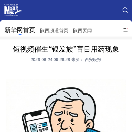
手机新华网
网站地图
新华网首页
搜索
陕西频道首页
陕西要闻
地方频道
短视频催生“银发族”盲目用药现象
北京
天津
河北
山西
2026-06-24 09:26:28
来源： 西安晚报
辽宁
吉林
上海
江苏
浙江
安徽
福建
江西
山东
河南
湖北
湖南
广东
广西
海南
重庆
四川
贵州
云南
西藏
陕西
甘肃
青海
宁夏