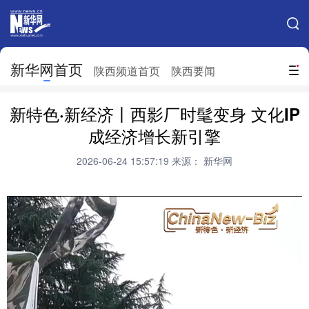
手机新华网
网站地图
新华网首页
搜索
陕西频道首页
陕西要闻
地方频道
新特色·新经济丨西影厂时髦变身 文化IP
北京
天津
河北
山西
成经济增长新引擎
辽宁
吉林
上海
江苏
2026-06-24 15:57:19
来源： 新华网
浙江
安徽
福建
江西
山东
河南
湖北
湖南
广东
广西
海南
重庆
四川
贵州
云南
西藏
陕西
甘肃
青海
宁夏