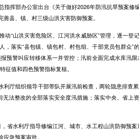
总指挥部办公室出台《关于做好2026年防汛抗旱预案修
完善县、镇、村三级山洪灾害防御预案。
动“山洪灾害危险区、江河洪水威胁区”管理，逐一登记
人，落实“县包镇、镇包村、村包组、干部党员包群众”
预报预警叫应转移体系一并管控；汛前全面完成水库汛限水
断面特征值和四色预警指标复核。
厅组织领导干部带队开展汛前检查，两轮隐患排查累计发
前无法整改的全部落实安全度汛措施；落实中央、省上资金
，省水利厅指导修编江河、城市、水工程山洪防御预案近6
险应急预案审批。