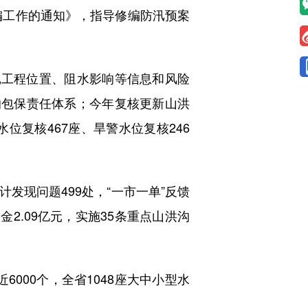
编工作的通知》，指导修编防汛预案
工程位置、阻水影响等信息和风险
的包保责任体系；今年复核更新山洪
位复核467座、旱警水位复核246
现问题499处，“一市一单”反馈
2.09亿元，实施35条重点山洪沟
000个，全省1048座大中小型水