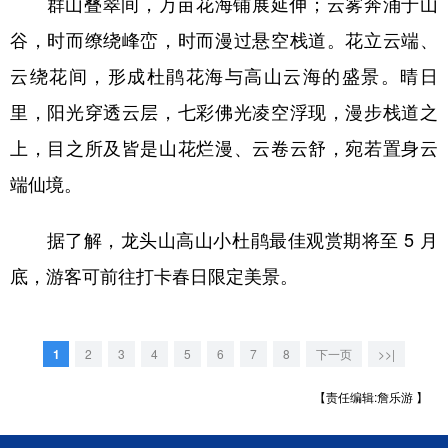
群山叠翠间，万亩花海铺展延伸；云雾奔涌于山
谷，时而缭绕峰峦，时而漫过悬空栈道。花立云端、
云绕花间，形成杜鹃花海与高山云海的盛景。晴日
里，阳光穿透云层，七彩佛光凌空浮现，漫步栈道之
上，目之所及皆是山花烂漫、云卷云舒，宛若置身云
端仙境。
据了解，龙头山高山小杜鹃最佳观赏期将至 5 月
底，游客可前往打卡春日限定美景。
1
2
3
4
5
6
7
8
下一页
>>|
【责任编辑:詹乐游 】