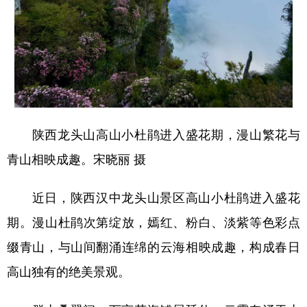
新疆
内蒙古
黑龙江
陕西龙头山高山小杜鹃进入盛花期，漫山繁花与
青山相映成趣。宋晓丽 摄
近日，陕西汉中龙头山景区高山小杜鹃进入盛花
期。漫山杜鹃次第绽放，嫣红、粉白、淡紫等色彩点
缀青山，与山间翻涌连绵的云海相映成趣，构成春日
高山独有的绝美景观。