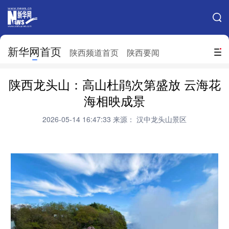
手机新华网
网站地图
新华网首页
搜索
陕西频道首页
陕西要闻
地方频道
陕西龙头山：高山杜鹃次第盛放 云海花
北京
天津
河北
山西
海相映成景
辽宁
吉林
上海
江苏
2026-05-14 16:47:33
来源： 汉中龙头山景区
浙江
安徽
福建
江西
山东
河南
湖北
湖南
广东
广西
海南
重庆
四川
贵州
云南
西藏
陕西
甘肃
青海
宁夏