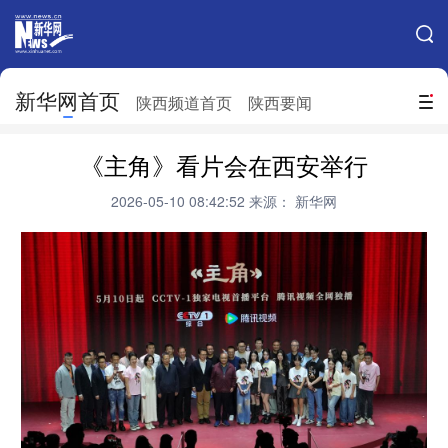
手机新华网
网站地图
新华网首页
搜索
陕西频道首页
陕西要闻
地方频道
《主角》看片会在西安举行
北京
天津
河北
山西
2026-05-10 08:42:52
来源： 新华网
辽宁
吉林
上海
江苏
浙江
安徽
福建
江西
山东
河南
湖北
湖南
广东
广西
海南
重庆
四川
贵州
云南
西藏
陕西
甘肃
青海
宁夏