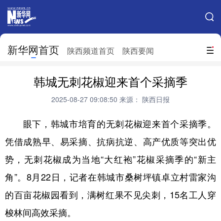
手机新华网
网站地图
新华网首页
搜索
陕西频道首页
陕西要闻
地方频道
韩城无刺花椒迎来首个采摘季
北京
天津
河北
山西
2025-08-27 09:08:50
来源： 陕西日报
辽宁
吉林
上海
江苏
眼下，韩城市培育的无刺花椒迎来首个采摘季。
浙江
安徽
福建
江西
凭借成熟早、易采摘、抗病抗逆、高产优质等突出优
山东
河南
湖北
湖南
势，无刺花椒成为当地“大红袍”花椒采摘季的“新主
广东
广西
海南
重庆
角”。8月22日，记者在韩城市桑树坪镇卓立村雷家沟
的百亩花椒园看到，满树红果不见尖刺，15名工人穿
四川
贵州
云南
西藏
梭林间高效采摘。
陕西
甘肃
青海
宁夏