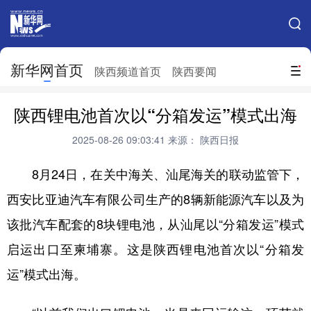
手机新华网
网站地图
新华网首页
搜索
陕西频道首页
陕西要闻
地方频道
陕西锂电池首次以“分箱发运”模式出海
北京
天津
河北
山西
2025-08-26 09:03:41
来源： 陕西日报
辽宁
吉林
上海
江苏
8月24日，在关中海关、汕尾海关的联动监管下，
浙江
安徽
福建
江西
西安比亚迪汽车有限公司生产的8辆新能源汽车以及为
山东
河南
湖北
湖南
该批汽车配套的8块锂电池，从汕尾以“分箱发运”模式
广东
广西
海南
重庆
启运出口至柬埔寨。这是陕西锂电池首次以“分箱发
运”模式出海。
四川
贵州
云南
西藏
陕西
甘肃
青海
宁夏